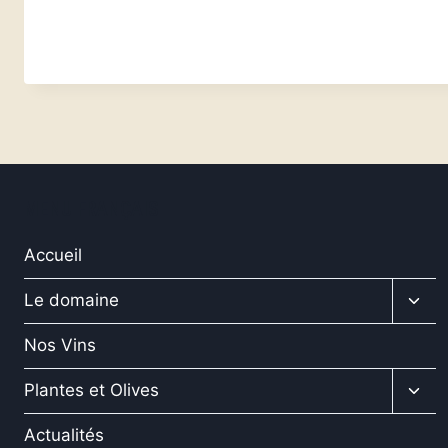
MENU FRANÇAIS
Accueil
Ouvr
Le domaine
le
men
Nos Vins
enfa
Ouvr
Plantes et Olives
le
men
Actualités