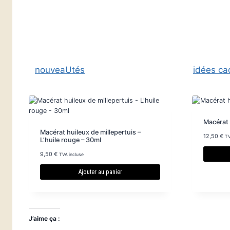
nouveaUtés
idées c
Macérat 
Macérat huileux de millepertuis –
12,50
€
TV
L’huile rouge – 30ml
9,50
€
TVA incluse
Ajouter au panier
J’aime ça :