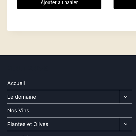
Ajouter au panier
MENU FRANÇAIS
Accueil
Ouvr
Le domaine
le
men
Nos Vins
enfa
Ouvr
Plantes et Olives
le
men