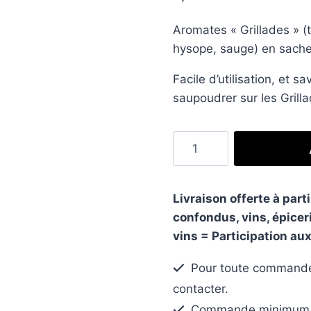
Aromates « Grillades » (t
hysope, sauge) en sache
Facile d’utilisation, et 
saupoudrer sur les Grilla
quantité
de
Aromates
"Grillades"
Livraison offerte à part
confondus, vins, épicer
vins = Participation aux
Pour toute commande 
contacter.
Commande minimum po