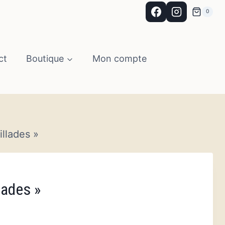
0
ct
Boutique
Mon compte
llades »
lades »