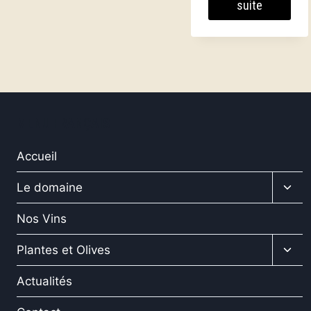
suite
MENU FRANÇAIS
Accueil
Ouvr
Le domaine
le
men
Nos Vins
enfa
Ouvr
Plantes et Olives
le
men
Actualités
enfa