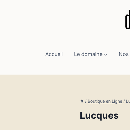
Aller
au
contenu
Accueil
Le domaine
Nos 
/
Boutique en Ligne
/
L
Lucques