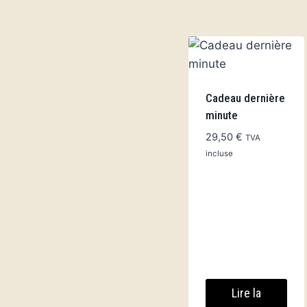
Cadeau dernière
minute
29,50
€
TVA
incluse
Lire la