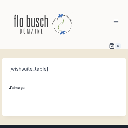
Aller
au
contenu
0
[wishsuite_table]
J’aime ça :