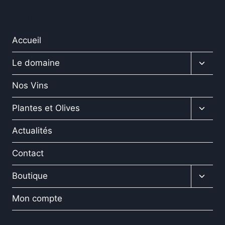
MENU FRANÇAIS
Accueil
Ouvrir
Le domaine
le
menu
Nos Vins
enfan
Ouvrir
Plantes et Olives
le
menu
Actualités
enfan
Contact
Ouvrir
Boutique
le
menu
Mon compte
enfan