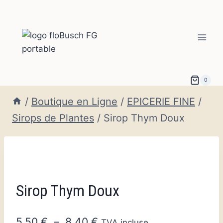
Aller
au
contenu
0
/
Boutique en Ligne
/
EPICERIE FINE
/
Sirops de Plantes
/
Sirop Thym Doux
Sirop Thym Doux
Plage
5,50
€
–
8,40
€
TVA incluse