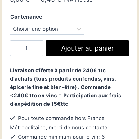
de
Contenance
prix :
5,50 €
à
quantité
Ajouter au panier
8,40 €
de
Sirop
Thym
Livraison offerte à partir de 240€ ttc
Doux
d'achats (tous produits confondus, vins,
épicerie fine et bien-être) . Commande
<240€ ttc en vins = Participation aux frais
d’expédition de 15€ttc
Pour toute commande hors France
Métropolitaine, merci de nous contacter.
Commande minimum pour le vin: 6