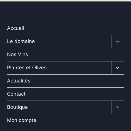
page
du
MENU FRANÇAIS
produit
Accueil
Ouvrir
Le domaine
le
menu
Nos Vins
enfan
Ouvrir
Plantes et Olives
le
menu
Actualités
enfan
Contact
Ouvrir
Boutique
le
menu
Mon compte
enfan