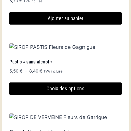
6,70
€
TVA incluse
Ajouter au panier
Pastis « sans alcool »
Plage
5,50
€
–
8,40
€
TVA incluse
de
prix :
Choix des options
5,50 €
à
Ce
8,40 €
produit
a
plusieurs
variations.