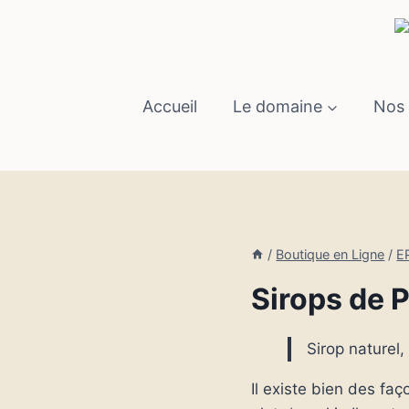
Aller
au
contenu
Accueil
Le domaine
Nos 
/
Boutique en Ligne
/
E
Sirops de 
Sirop naturel
Il existe bien des faç