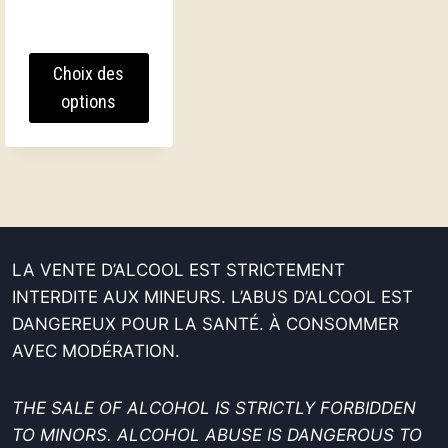
à
8,40 €
Choix des
options
Ce
produit
a
plusieurs
variations.
LA VENTE D’ALCOOL EST STRICTEMENT
Les
INTERDITE AUX MINEURS. L’ABUS D’ALCOOL EST
options
DANGEREUX POUR LA SANTÉ. À CONSOMMER
peuvent
AVEC MODÉRATION.
être
choisies
sur
THE SALE OF ALCOHOL IS STRICTLY FORBIDDEN
la
TO MINORS. ALCOHOL ABUSE IS DANGEROUS TO