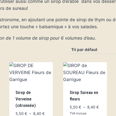
t s’utiliser aussi comme un sirop d’érable dans vos desse
urs de sureau!
astronome, en ajoutant une pointe de sirop de thym ou d
portez une touche « balsamique » à vos salades.
son de 1 volume de sirop pour 6 volumes d’eau.
Sirop de
Sirop Sureau en
Verveine
fleurs
e
(citronnée)
Plage
5,50
€
–
8,40
€
de
Plage
5,50
€
–
8,40
€
TVA incluse