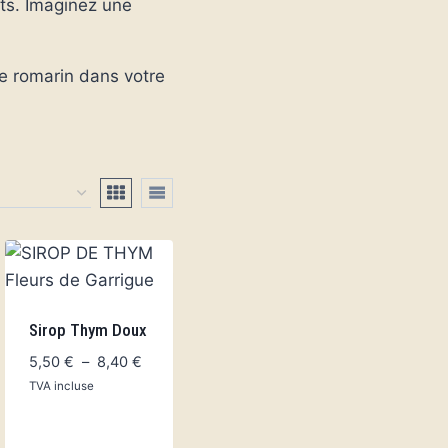
rts. Imaginez une
e romarin dans votre
Sirop Thym Doux
Plage
5,50
€
–
8,40
€
de
TVA incluse
prix :
5,50 €