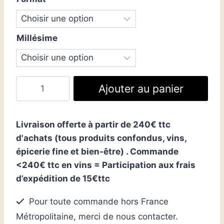
Millésime
quantité
Ajouter au panier
de
Heureux
qui
Livraison offerte à partir de 240€ ttc
comme...
d'achats (tous produits confondus, vins,
épicerie fine et bien-être) . Commande
<240€ ttc en vins = Participation aux frais
d’expédition de 15€ttc
Pour toute commande hors France
Métropolitaine, merci de nous contacter.