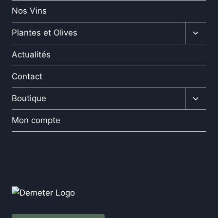
menu
Nos Vins
enfan
Ouvrir
Plantes et Olives
le
menu
Actualités
enfan
Contact
Ouvrir
Boutique
le
menu
Mon compte
enfan