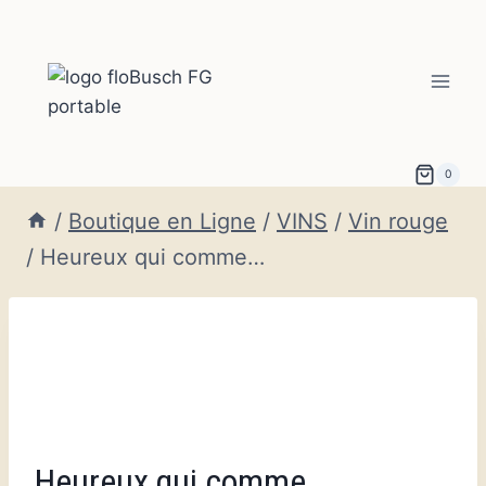
Aller
au
contenu
0
/
Boutique en Ligne
/
VINS
/
Vin rouge
/
Heureux qui comme…
Heureux qui comme…