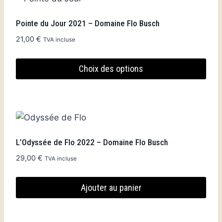
Pointe du Jour 2021 – Domaine Flo Busch
21,00
€
TVA incluse
Choix des options
Ce
produit
a
plusieurs
variations.
L’Odyssée de Flo 2022 – Domaine Flo Busch
Les
29,00
€
TVA incluse
options
peuvent
Ajouter au panier
être
choisies
sur