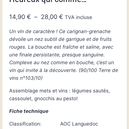
Plage
14,90
€
–
28,00
€
TVA incluse
de
Un vin de caractère ! Ce carignan-grenache
prix :
dévoile un nez subtil de garrigue et de fruits
14,90 €
rouges. La bouche est fraîche et saline, avec
à
une finale persistante, presque sanguine.
Complexe au nez comme en bouche, c’est un
28,00 €
vin qui invite à la découverte. (90/100 Terre de
vins n°103/10)
Assemblage mets et vins : légumes sautés,
cassoulet, gnocchis au pesto!
Fiche technique
Classification: AOC Languedoc