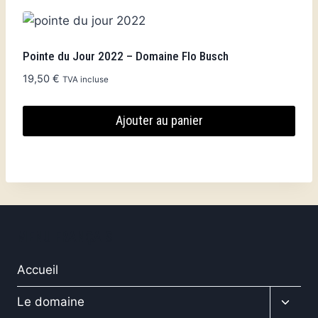
la
page
du
Pointe du Jour 2022 – Domaine Flo Busch
produit
19,50
€
TVA incluse
Ajouter au panier
MENU FRANÇAIS
Accueil
Ouvrir
Le domaine
le