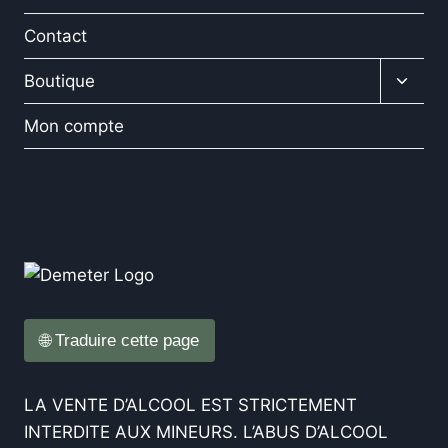
enfan
Contact
Ouvrir
Boutique
le
menu
Mon compte
enfan
🌐 Traduire cette page
LA VENTE D’ALCOOL EST STRICTEMENT
INTERDITE AUX MINEURS. L’ABUS D’ALCOOL