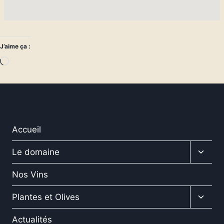
J’aime ça :
Chargement…
MENU FRANÇAIS
Accueil
Ouvrir
Le domaine
le
menu
Nos Vins
enfan
Ouvrir
Plantes et Olives
le
menu
Actualités