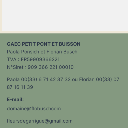
GAEC PETIT PONT ET BUISSON
Paola Ponsich et Florian Busch
TVA : FR59909366221
N°Siret : 909 366 221 00010
Paola 00(33) 6 71 42 37 32 ou Florian 00(33) 07
87 16 11 39
E-mail:
domaine@flobuschcom
fleursdegarrigue@gmail.com